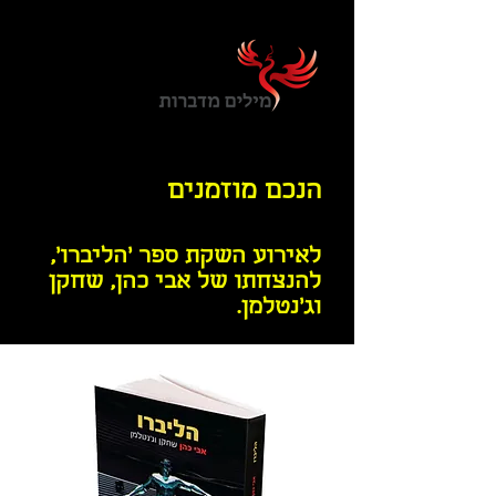
הנכם מוזמנים
לאירוע השקת ספר 'הליברו',
להנצחתו של אבי כהן, שחקן
וג'נטלמן.