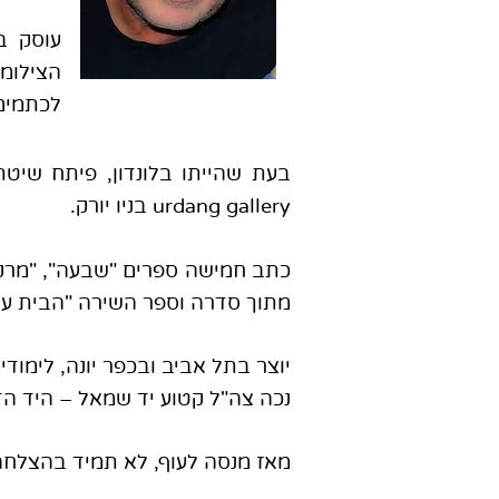
עוסק ב
הצילומ
לכתמים.
urdang gallery בניו יורק.
כתב חמישה ספרים "שבעה", "מרק ק
מתוך סדרה וספר השירה "הבית על
יוצר בתל אביב ובכפר יונה, לימוד
נכה צה"ל קטוע יד שמאל – היד הד
מאז מנסה לעוף, לא תמיד בהצלחה