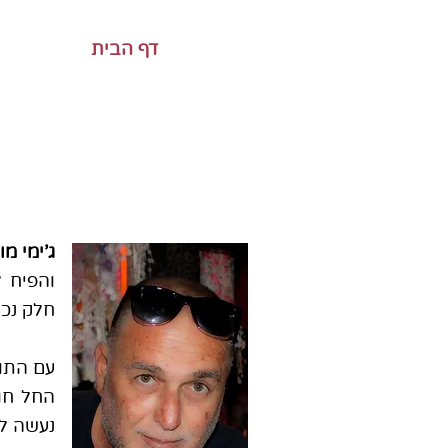
דף הבית
ג'ימי מו
והפיח ל
חלק נכב
החל חוק
נעשה ל