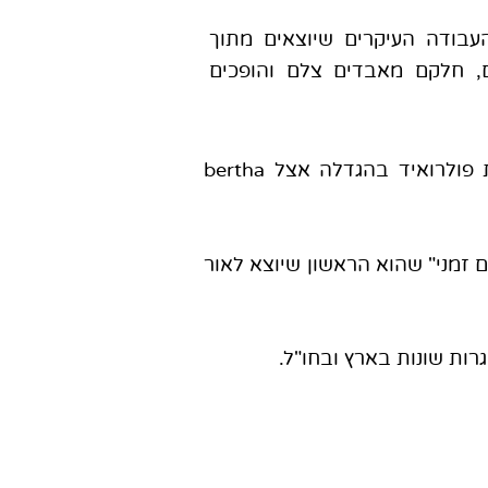
העבודה העיקרים שיוצאים מתוך
, חלקם מאבדים צלם והופכים
בעת שהייתו בלונדון, פיתח שיטת עיבוד וחריטה על פולרואיד, ובשנת 1989 הציג עבודות פולרואיד בהגדלה אצל bertha
 זמני" שהוא הראשון שיוצא לאור
רות שונות בארץ ובחו"ל.