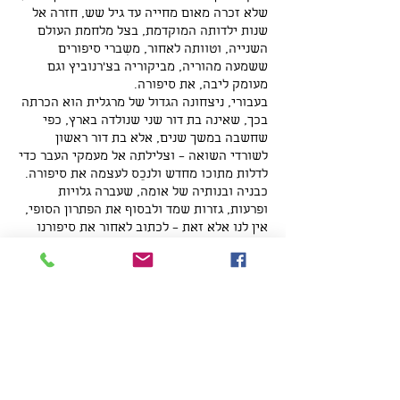
שלא זכרה מאום מחייה עד גיל שש, חזרה אל
שנות ילדותה המוקדמת, בצל מלחמת העולם
השנייה, וטוותה לאחור, משִברי סיפורים
ששמעה מהוריה, מביקוריה בצ’רנוביץ וגם
מעומק ליבה, את סיפורה.
בעבורי, ניצחונה הגדול של מרגלית הוא הכרתה
בכך, שאינה בת דור שני שנולדה בארץ, כפי
שחשבה במשך שנים, אלא בת דור ראשון
לשורדי השואה – וצלילתה אל מעמקי העבר כדי
לדלות מתוכו מחדש ולנכֵס לעצמה את סיפורה.
כבניה ובנותיה של אומה, שעברה גלויות
ופרעות, גזרות שמד ולבסוף את הפתרון הסופי,
אין לנו אלא זאת – לכתוב לאחור את סיפורנו
כדי לתת לו קיום, ולהותירו אחרינו לדורות
הבאים. מרגלית עשתה זאת בתעוזה רגשית,
ברגישות יוצאת דופן ובהצלחה רבה.
תמונות משפחתיות