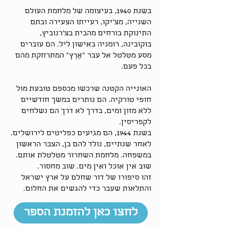
בשנת 1940, בעיצומה של מלחמת העולם
השנייה, מצ’יקו, רעייתו הצעירה ובתם
התינוקת בורחים מהבית בצ'רנוביץ,
בוקובינה, רומניה באישון ליל. הם עוברים
מסע מטלטל אל עבר “אֶרֶץ” המתרחקת מהם
בכל פעם.
האונייה הקטנה שרכשו מכספם טובעת מול
חופי טורקיה. הם נותרים במשך חודשיים
ללא מזון ומים, בדרך לא דרך הם נשלחים
לקפריסין.
בשנת 1944, הם מגיעים כפליטים לירושלים.
לאחר שנתיים, נולד להם בן, הצבר הראשון
במשפחה. מלחמת השחרור מטלטלת אותם.
שוב אין אוכל ואין מים. שוב מחסור.
זהו סיפורו של דור שחלם על ארץ ישראל
והתלאות שעבר כדי להגשים את החלום.
לחצו כאן להזמנת הספר