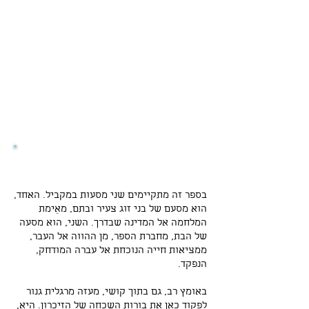
על הספר כתב אילן שיינפלד:
בספר זה מתקיימים שני מסעות במקביל. האחד,
הוא מסעם של בני זוג צעיר ובתם, מאֵימת
המלחמה אל המדינה שבדרך. השני, הוא מסעה
של הבת, מחברת הספר, מן ההווה אל העבר,
ממציאות חייה הנוכחת אל עברה המודחק,
הנפקד.
באומץ רב, גם בתוך קושי, מעזה מרגלית גנור
לפקוד כאן את בורות השכחה של הזיכרון. היא,